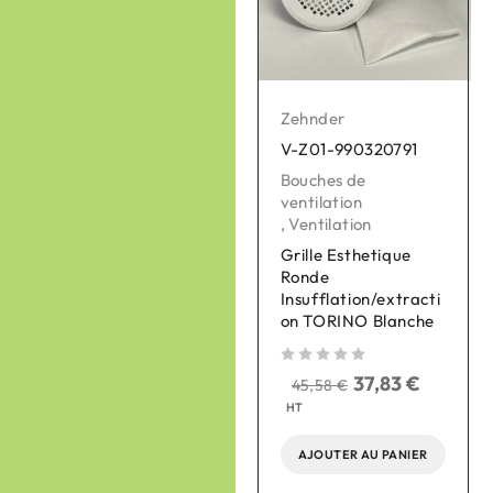
Zehnder
Zehnder
V-Z01-990320791
V-Z01-990430869
Bouches de
Bouches de
ventilation
ventilation
,
Ventilation
,
Ventilation
Grille Esthetique
Bouche chauffante
Ronde
Murale eVA 125, sans
Insufflation/extracti
thermostat
on TORINO Blanche
sur 
sur 5
sur 5
37,83
€
290,00
€
45,58
€
240,70
€
HT
HT
AJOUTER AU PANIER
AJOUTER AU PANIER