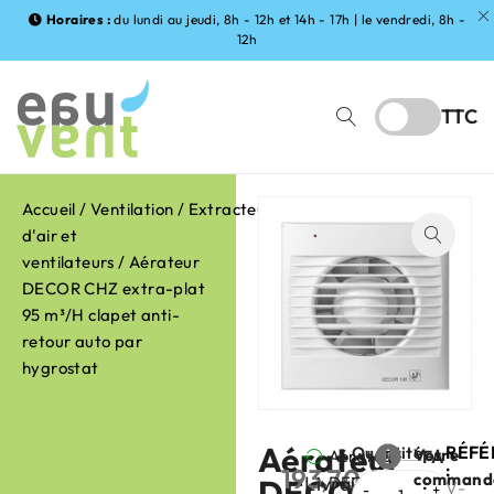
Horaires :
du lundi au jeudi, 8h - 12h et 14h - 17h | le vendredi, 8h -
12h
TTC
Accueil
/
Ventilation
/
Extracteurs
d'air et
ventilateurs
/ Aérateur
DECOR CHZ extra-plat
95 m³/H clapet anti-
retour auto par
hygrostat
Aérateur
RÉFÉ
Quantité
Votre
Aérateur
FABRIC
:
193,70
€
command
Livraison
DECOR
DECOR
:
HT
V-