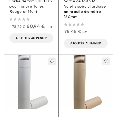
Sortie de toit UBIFLU 2
Sortie de toit VMC
pour toiture Tuiles
Valetis spécial ardoise
Rouge et Multi
anthracite diamètre
160mm
sur 5
60,94
€
78,29
€
HT
sur 5
75,45
€
HT
AJOUTER AU PANIER
AJOUTER AU PANIER