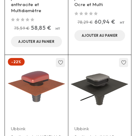
anthracite et
Ocre et Multi
Multidiamètre
sur 5
60,94
€
78,29
€
HT
sur 5
58,85
€
75,59
€
HT
AJOUTER AU PANIER
AJOUTER AU PANIER
-22%
Ubbink
Ubbink