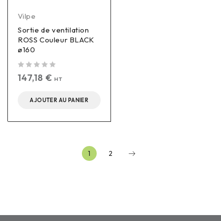
Vilpe
Sortie de ventilation
ROSS Couleur BLACK
ø160
sur 5
147,18
€
HT
AJOUTER AU PANIER
1
2