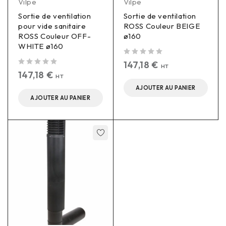
Vilpe
Vilpe
Sortie de ventilation
Sortie de ventilation
pour vide sanitaire
ROSS Couleur BEIGE
ROSS Couleur OFF-
ø160
WHITE ø160
sur 5
147,18
€
HT
sur 5
147,18
€
HT
AJOUTER AU PANIER
AJOUTER AU PANIER