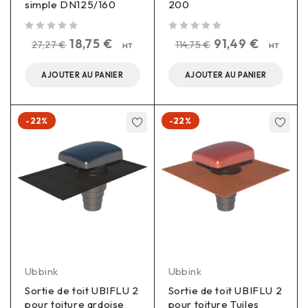
simple DN125/160
200
sur 5
sur 5
18,75
€
91,49
€
27,27
€
114,75
€
HT
HT
AJOUTER AU PANIER
AJOUTER AU PANIER
-22%
-22%
Ubbink
Ubbink
Sortie de toit UBIFLU 2
Sortie de toit UBIFLU 2
pour toiture ardoise
pour toiture Tuiles