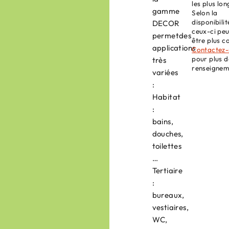
les plus lon
gamme
Selon la
disponibilit
DECOR
ceux-ci pe
permetdes
être plus c
applications
Contactez-
pour plus d
très
renseignem
variées
:
Habitat
:
bains,
douches,
toilettes
…
Tertiaire
:
bureaux,
vestiaires,
WC,