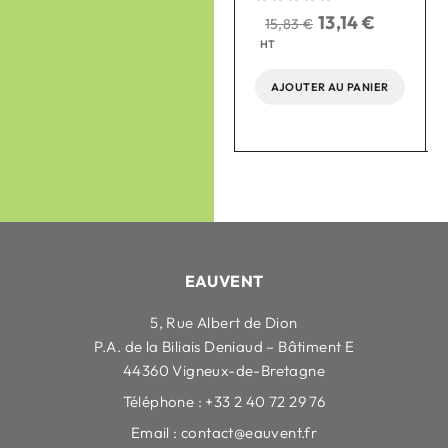
104,18
€
HT
sur 5
13,14
€
15,83
€
HT
AJOUTER AU PANIER
AJOUTER AU PANIER
EAUVENT
5, Rue Albert de Dion
P.A. de la Biliais Deniaud – Bâtiment E
44360 Vigneux-de-Bretagne
Téléphone : +33 2 40 72 29 76
Email :
contact@eauvent.fr