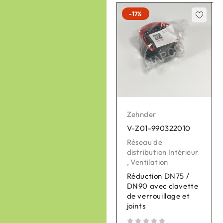
-17%
Zehnder
Zehnder
V-Z01-990322010
V-Z01-400502004
Réseau de
Pièces détachées
distribution Intérieur
pour VMC
,
Ventilation
,
Ventilation
Réduction DN75 /
Sonde de T° CA
DN90 avec clavette
Q350 - 3.0 SAT1
de verrouillage et
(gel) - capteur top
joints
sur 
sur 5