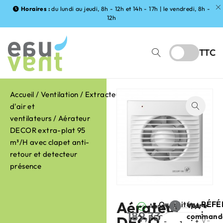
Horaires :
du lundi au jeudi, 8h - 12h et 14h - 17h | le vendredi, 8h -
12h
TTC
Accueil
/
Ventilation
/
Extracteurs
d'air et
ventilateurs
/ Aérateur
DECOR extra-plat 95
m³/H avec clapet anti-
retour et detecteur
présence
Aérateur
RÉFÉ
Quantité
Votre
Aérateur
FABRIC
:
189,73
€
command
2
DECOR
DECOR
:
HT
V-