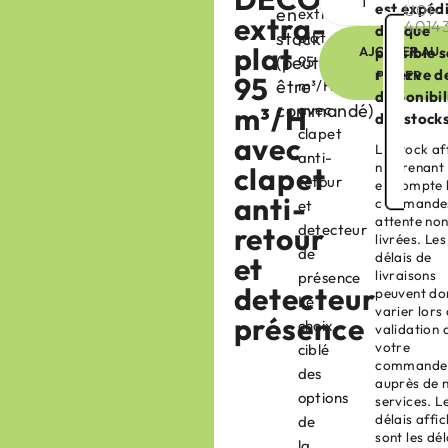
est expéd
U01-
en
extra-
extra-
4014
dès que
stock
plat
plat
AJOUTER AU
possible 
(peut
95
réserve d
PANIER
95
être
m³/H
disponibil
commandé)
m³/H
avec
des stock
clapet
avec
Le stock af
anti-
ne prenant
clapet
retour
en compte 
anti-
commandes
et
attente no
retour
detecteur
livrées. Les
de
délais de
et
livraisons
présence
detecteur
peuvent do
Le
varier lors 
présence
choix
validation 
votre
ciblé
commande
des
auprès de 
options
services. L
délais affi
de
sont les dél
la