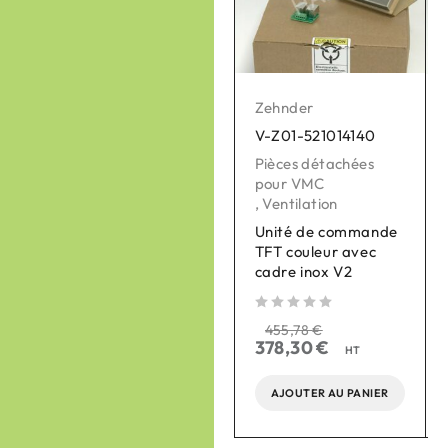
Zehnder
Zehnder
V-Z01-521014140
V-Z01-400502003
Pièces détachées
Pièces détachées
pour VMC
pour VMC
,
Ventilation
,
Ventilation
Unité de commande
Sonde de T° centrale
TFT couleur avec
CA Q350 - 3.0 SAT2
cadre inox V2
(gel)
sur 
sur 5
sur 5
129,70
€
455,78
€
156,27
€
378,30
€
HT
HT
AJOUTER AU PANIER
AJOUTER AU PANIER