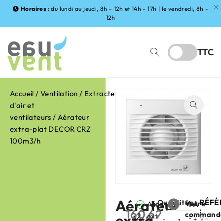
Horaires :
du lundi au jeudi, 8h - 12h et 14h - 17h | le vendredi, 8h -
12h
TTC
Accueil
/
Ventilation
/
Extracteurs
d'air et
ventilateurs
/ Aérateur
extra-plat DECOR CRZ
100m3/h
Aérateur
RÉFÉ
Quantité
Votre
Aérateur
FABRIC
:
160,62
€
command
2
extra-
extra-
:
HT
V-