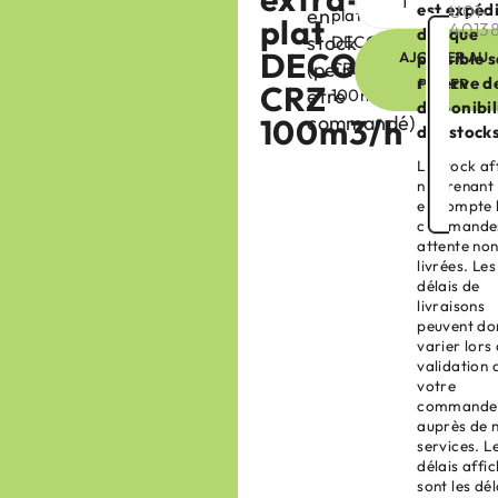
est expéd
U01-
en
plat
plat
4013
dès que
stock
DECOR
DECOR
AJOUTER AU
possible 
(peut
CRZ
réserve d
PANIER
CRZ
être
100m3/h
disponibil
commandé)
100m3/h
des stock
Le stock af
ne prenant
en compte 
commandes
attente no
livrées. Les
délais de
livraisons
peuvent do
varier lors 
validation 
votre
commande
auprès de 
services. L
délais affi
sont les dél