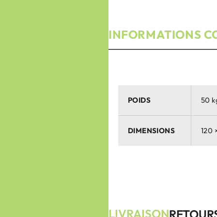
INFORMATIONS C
POIDS
50 k
DIMENSIONS
120 
LIVRAISON
RETOUR