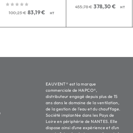
sur 5
378,30
€
455,78
€
HT
sur 5
83,19
€
100,23
€
HT
EAUVENT® est la marque
commerciale de HAPCO®,
distributeur engagé depuis plus de 15
ans dans le domaine de la ventilation,
de la gestion de l’eau et du chauffage.
u
Société implantée dans les Pays de
Loire en périphérie de NANTES. Elle
dispose ainsi d’une expérience et d’un