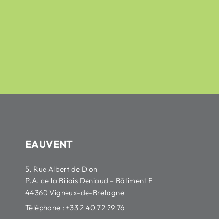
sur 5
378,30
€
455,78
€
HT
sur 5
83,19
€
100,23
€
HT
EAUVENT
5, Rue Albert de Dion
P.A. de la Biliais Deniaud – Bâtiment E
44360 Vigneux-de-Bretagne
Téléphone : +33 2 40 72 29 76