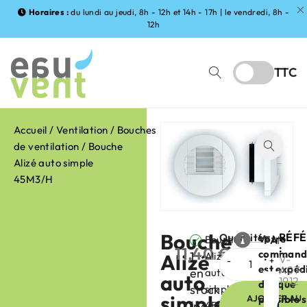
Horaires :
du lundi au jeudi, 8h - 12h et 14h - 17h | le vendredi, 8h -
12h
TTC
Accueil
/
Ventilation
/
Bouches
de ventilation
/ Bouche
Alizé auto simple
45M3/H
Bouche
RÉF
Quantité
Votre
Bouche
FABRIC
:
11,40
€
command
1
Alizé
Alizé
:
HT
V-
est expéd
A07-
en
auto
auto
1912
dès que
stock
simple
simple
AJOUTER AU
possible 
(peut
45M3/H