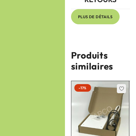
PLUS DE DÉTAILS
Produits
similaires
-17%
-17%
Zehnder
V-Z01-990430868