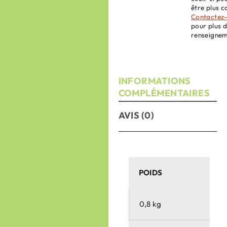
être plus c
Contactez
pour plus 
renseignem
INFORMATIONS
COMPLÉMENTAIRES
AVIS (0)
POIDS
0,8 kg