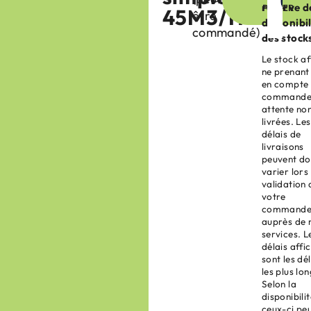
réserve d
PANIER
45M3/H
être
disponibil
commandé)
des stock
Le stock af
ne prenant
en compte 
commande
attente no
livrées. Les
délais de
livraisons
peuvent d
varier lors
validation 
votre
command
auprès de 
services. L
délais affi
sont les dé
les plus lon
Selon la
disponibilit
ceux-ci pe