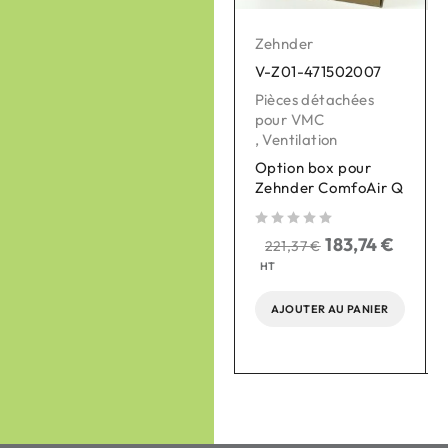
Bouches de
ventilation
Zehnder
,
Ventilation
V-Z01-471502007
Bouche chauffante
Pièces détachées
plafond eVA 125,
pour VMC
sans thermostat
,
Ventilation
Option box pour
sur 5
290,00
€
Zehnder ComfoAir Q
240,70
€
HT
sur 5
183,74
€
221,37
€
AJOUTER AU PANIER
sur 
HT
AJOUTER AU PANIER