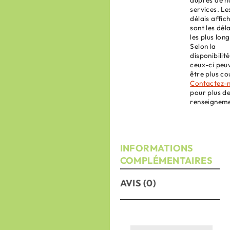
services. Le
délais affic
sont les déla
les plus long
Selon la
disponibilité
ceux-ci peu
être plus co
Contactez-
pour plus d
renseigneme
INFORMATIONS
COMPLÉMENTAIRES
AVIS (0)