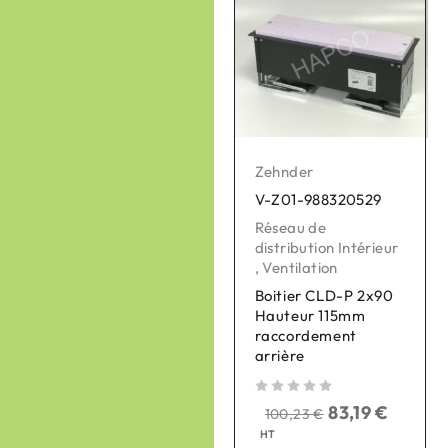
Zehnder
Zehnder
V-Z01-988320529
V-Z01-990430863
Réseau de
Réseau de
distribution Intérieur
distribution Intérieur
,
Ventilation
,
Ventilation
Boitier CLD-P 2x90
Plaque de
Hauteur 115mm
raccordement
raccordement
ComfoWell Therm
arrière
420 5xDN90
sur 
sur 5
sur 5
83,19
€
118,87
€
100,23
€
143,22
€
HT
HT