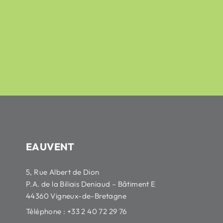
42,16
€
50,79
€
HT
EAUVENT
5, Rue Albert de Dion
P.A. de la Biliais Deniaud – Bâtiment E
44360 Vigneux-de-Bretagne
Téléphone : +33 2 40 72 29 76