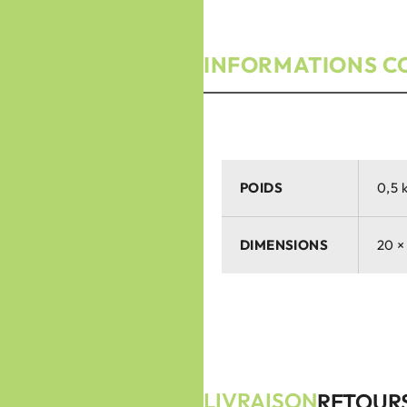
INFORMATIONS C
POIDS
0,5 
DIMENSIONS
20 ×
LIVRAISON
RETOUR