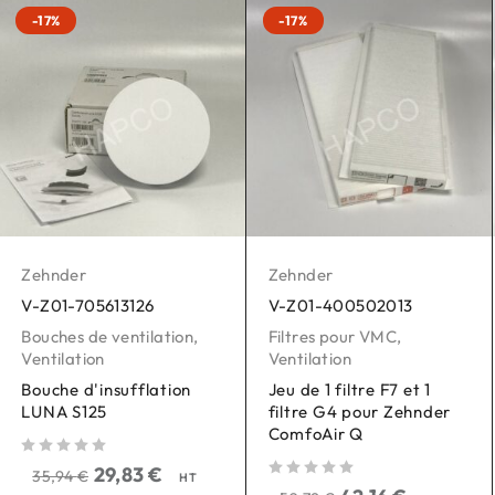
-17%
-17%
Zehnder
Zehnder
V-Z01-705613126
V-Z01-400502013
Bouches de ventilation
,
Filtres pour VMC
,
Ventilation
Ventilation
Bouche d'insufflation
Jeu de 1 filtre F7 et 1
LUNA S125
filtre G4 pour Zehnder
ComfoAir Q
sur 5
29,83
€
35,94
€
HT
sur 5