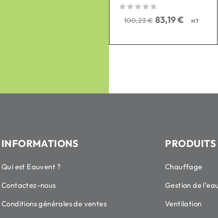
sur 5
351,26
€
423,20
€
HT
sur 5
83,19
€
100,23
€
HT
INFORMATIONS
PRODUITS
Qui est Eauvent ?
Chauffage
Contactez-nous
Gestion de l’ea
Conditions générales de ventes
Ventilation