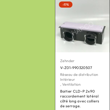
-17%
-17%
Zehnder
Zehnder
V-Z01-990320507
V-Z01-400502007
Réseau de distribution
Pièces détachées pour
Intérieur
VMC
,
Ventilation
,
Ventilation
Boitier CLD-P 2x90
Batterie de pré-
raccordement latéral
chauffage pour
côté long avec colliers
COMFOAIR Q /CV Q/A
de serrage.