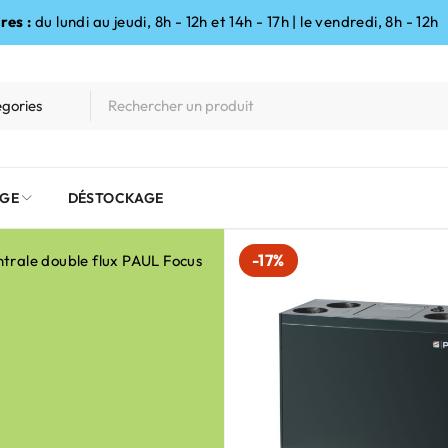
res :
du lundi au jeudi, 8h - 12h et 14h - 17h | le vendredi, 8h - 12h
GE
DÉSTOCKAGE
-17%
trale double flux PAUL Focus