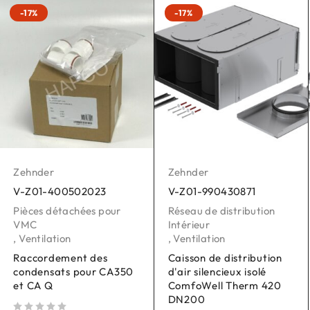
-17%
-17%
Zehnder
Zehnder
V-Z01-400502023
V-Z01-990430871
Pièces détachées pour
Réseau de distribution
VMC
Intérieur
,
Ventilation
,
Ventilation
Raccordement des
Caisson de distribution
condensats pour CA350
d'air silencieux isolé
et CA Q
ComfoWell Therm 420
DN200