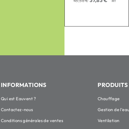
37,83
€
45,58
€
HT
sur 5
118,87
€
143,22
€
HT
INFORMATIONS
PRODUITS
Qui est Eauvent ?
Chauffage
Contactez-nous
Gestion de l’ea
Conditions générales de ventes
Ventilation