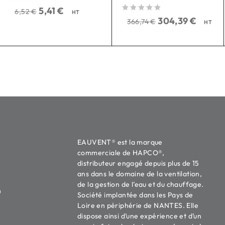
sur 5
5,41
€
6,52
€
HT
sur 5
304,39
€
366,74
€
HT
EAUVENT® est la marque
commerciale de HAPCO®,
distributeur engagé depuis plus de 15
ans dans le domaine de la ventilation,
de la gestion de l’eau et du chauffage.
u
Société implantée dans les Pays de
Loire en périphérie de NANTES. Elle
dispose ainsi d’une expérience et d’un