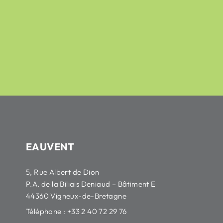
sur 5
5,41
€
6,52
€
HT
sur 5
304,39
€
366,74
€
HT
EAUVENT
5, Rue Albert de Dion
P.A. de la Biliais Deniaud – Bâtiment E
44360 Vigneux-de-Bretagne
Téléphone : +33 2 40 72 29 76