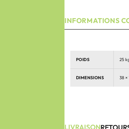
INFORMATIONS C
POIDS
25 k
DIMENSIONS
38 ×
LIVRAISON
RETOUR