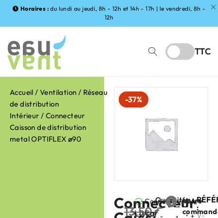
Horaires :
du lundi au jeudi, 8h - 12h et 14h - 17h | le vendredi, 8h -
12h
TTC
Accueil
/
Ventilation
/
Réseau
-37%
de distribution
Intérieur
/ Connecteur
Caisson de distribution
metal OPTIFLEX ø90
Connecteur
RÉFÉ
Quantité
Votre
Connecteur
FABRIC
:
13,50
€
command
Livraison
Caisson
Caisson
:
V-