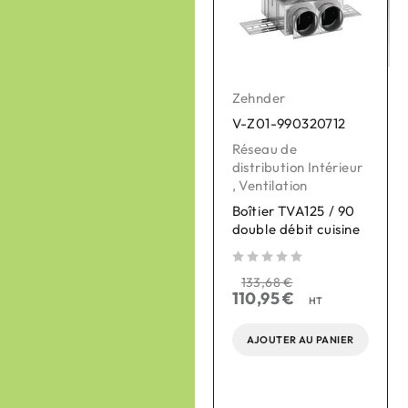
Zehnder
Zehnder
V-Z01-990320712
V-Z01-990430869
Réseau de
Bouches de
distribution Intérieur
ventilation
,
Ventilation
,
Ventilation
Boîtier TVA125 / 90
Bouche chauffante
double débit cuisine
Murale eVA 125, sans
thermostat
sur 5
133,68
€
110,95
€
sur 
HT
sur 5
290,00
€
240,70
€
HT
AJOUTER AU PANIER
AJOUTER AU PANIER