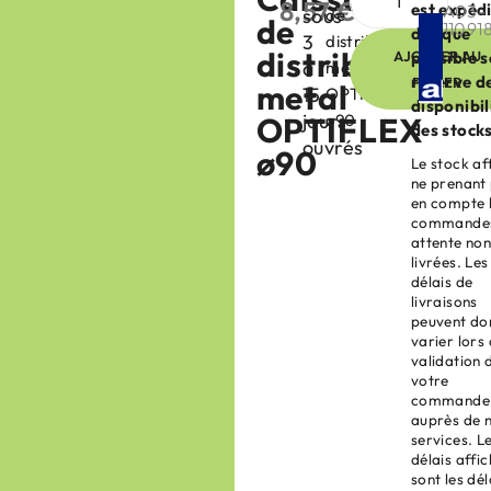
8,57
€
est expéd
A03-
sous
de
HT
de
11091
dès que
3
distribution
distribution
AJOUTER AU
possible 
à
metal
réserve d
PANIER
metal
15
OPTIFLEX
disponibil
jours
OPTIFLEX
ø90
des stocks
ouvrés
ø90
Le stock af
ne prenant
en compte 
commandes
attente no
livrées. Les
délais de
livraisons
peuvent do
varier lors 
validation 
votre
commande
auprès de 
services. L
délais affi
sont les dél