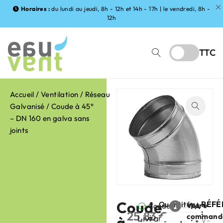
Horaires :
du lundi au jeudi, 8h - 12h et 14h - 17h | le vendredi, 8h -
12h
TTC
Accueil
/
Ventilation
/
Réseau
Galvanisé
/ Coude à 45°
– DN 160 en galva sans
joints
Coude
RÉFÉ
Quantité
Votre
Coude
FABRIC
:
25,83
€
command
Livraison
à
à
:
HT
V-