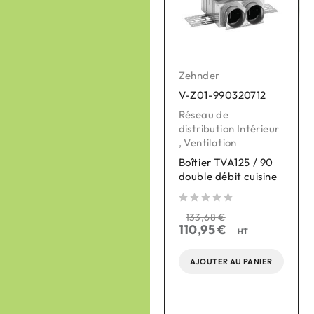
Zehnder
Zehnder
V-Z01-990320712
V-Z01-990430871
Réseau de
Réseau de
distribution Intérieur
distribution Intérieur
,
Ventilation
,
Ventilation
Boîtier TVA125 / 90
Caisson de
double débit cuisine
distribution d'air
silencieux isolé
ComfoWell Therm
sur 5
133,68
€
420 DN200
110,95
€
HT
sur 5
sur 
366,74
€
AJOUTER AU PANIER
304,39
€
HT
AJOUTER AU PANIER