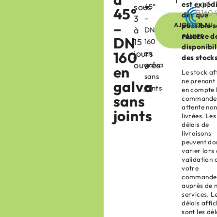
est expéd
L01-
sous
45°
45°
B160
dès que
3
–
–
AJOUTER AU
possible 
à
DN
réserve d
PANIER
DN
15
160
disponibil
jours
160
en
des stock
ouvrés
galva
en
Le stock af
sans
ne prenant
galva
joints
en compte 
sans
commandes
attente no
joints
livrées. Les
délais de
livraisons
peuvent do
varier lors 
validation 
votre
commande
auprès de 
services. L
délais affi
sont les dél