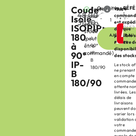
Coude
RÉF
Quantité
Votre
Coude
FABRIC
:
48,00
€
command
1
Isolé
Isolé
:
V-
31,20
€
est expéd
H01-
en
ISOPIPE
HT
ISOPIPE
9452
dès que
stock
180
180
AJOUTER AU
possible 
(peut
à
réserve d
PANIER
à
être
90°
disponibil
commandé)
90°
IP-
des stock
B
IP-
Le stock af
180/90
ne prenant
B
en compte 
180/90
commande
attente no
livrées. Les
délais de
livraisons
peuvent do
varier lors
validation 
votre
command
auprès de 