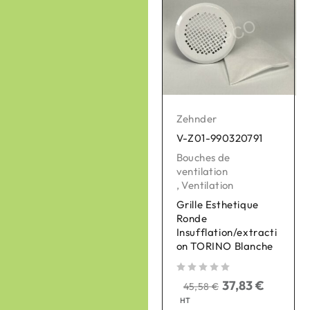
Zehnder
Zehnder
V-Z01-990320791
V-Z01-990326126
Bouches de
Ventilation
,
ventilation
Réseau de
,
Ventilation
distribution Intérieur
Grille Esthetique
Boitier de
Ronde
raccordement coudé
Insufflation/extracti
TVA-P90 DN 125,
on TORINO Blanche
1x90, H 400mm
sur 
sur 5
sur 5
37,83
€
27,02
€
45,58
€
32,55
€
HT
HT