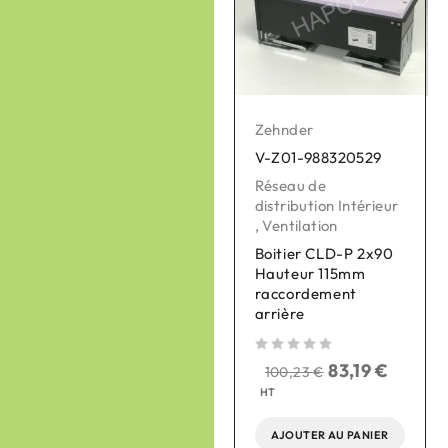
Zehnder
V-Z01-990430868
Bouches de
ventilation
Zehnder
,
Ventilation
V-Z01-988320529
Bouche chauffante
Réseau de
plafond eVA 125,
distribution Intérieur
sans thermostat
,
Ventilation
Boitier CLD-P 2x90
sur 5
290,00
€
Hauteur 115mm
240,70
€
HT
raccordement
arrière
sur 
AJOUTER AU PANIER
sur 5
83,19
€
100,23
€
HT
AJOUTER AU PANIER