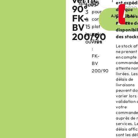
44,80
€
est expéd
H01-
sous
90°
HT
90°
2920
dès que
3
pour
FK-
AJOUTER AU
possible 
à
conduit
réserve d
PANIER
BV
15
plat
disponibil
jours
200/90
galva
des stock
ouvrés
Type
Le stock af
:
ne prenant
FK-
en compte 
commande
BV
attente no
200/90
livrées. Les
délais de
livraisons
peuvent do
varier lors
validation 
votre
command
auprès de 
services. L
délais affi
sont les dél