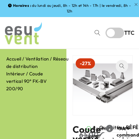
Horaires :
du lundi au jeudi, 8h - 12h et 14h - 17h | le vendredi, 8h -
12h
TTC
Accueil
/
Ventilation
/
Réseau
-27%
de distribution
Intérieur
/ Coude
vertical 90° FK-BV
200/90
Coude
RÉF
Quantité
Votre
Coude
FABRIC
:
61,00
€
command
Livraison
vertical
vertical
:
V-