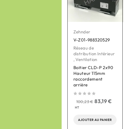
Zehnder
Zehnder
V-Z01-988320529
V-Z01-400502013
Réseau de
Filtres pour VMC
,
distribution Intérieur
Ventilation
,
Ventilation
Jeu de 1 filtre F7 et 1
Boitier CLD-P 2x90
filtre G4 pour
Hauteur 115mm
Zehnder ComfoAir Q
raccordement
arrière
sur 5
sur 
42,16
€
50,79
€
HT
sur 5
83,19
€
100,23
€
HT
AJOUTER AU PANIER
AJOUTER AU PANIER