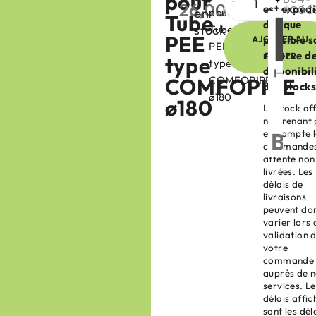
pour
26,00
€
est expéd
4000
en
pour
HT
Tube
dès que
stock
Tube
PEE
AJOUTER AU
possible s
PEE
réserve d
PANIER
type
type
disponibil
COMFOPIPE
COMFOPIPE
des stocks
ø180
ø180
Le stock af
ne prenant
en compte l
commandes
attente non
livrées. Les
délais de
livraisons
peuvent do
varier lors 
validation 
votre
commande
auprès de 
services. Le
délais affic
sont les dél