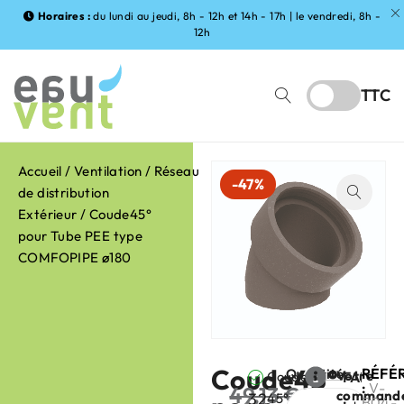
Horaires :
du lundi au jeudi, 8h - 12h et 14h - 17h | le vendredi, 8h -
12h
TTC
Accueil
/
Ventilation
/
Réseau
-47%
de distribution
Extérieur
/ Coude45°
pour Tube PEE type
COMFOPIPE ø180
Coude45°
RÉFÉ
Quantité
Votre
Coude
FABRIC
:
V-
49,13
€
command
32
45°
:
B04-