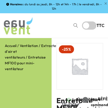
Horaires :
du lundi au jeudi, 8h - 12h et 14h - 17h | le vendredi, 8h -
12h
TTC
Accueil
/
Ventilation
/
Extracteurs
-25%
d'air et
ventilateurs
/ Entretoise
MF100 pour mini-
ventilateur
Entretoise
RÉF
Quantité
Votre
Entretoise
FABRIC
:
15,00
€
command
Livraison
MF100
MF100
:
V-