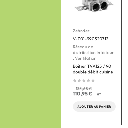
Zehnder
Zehnder
V-Z01-990320712
V-Z01-400100029
Réseau de
Pièces détachées
distribution Intérieur
pour VMC
,
Ventilation
,
Ventilation
Boîtier TVA125 / 90
Poignée de filtres
double débit cuisine
pour ComfoAir
350/550
sur 5
sur 
133,68
€
sur 5
110,95
€
21,61
€
26,04
€
HT
HT
AJOUTER AU PANIER
AJOUTER AU PANIER