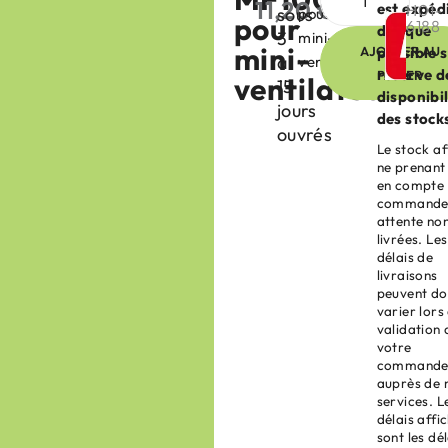
11,20
€
est expéd
H01-
sous
pour
HT
pour
6188
dès que
3
mini-
mini-
AJOUTER AU
possible 
à
ventilateur
réserve d
PANIER
ventilateur
15
disponibil
jours
des stock
ouvrés
Le stock af
ne prenant
en compte 
commande
attente no
livrées. Les
délais de
livraisons
peuvent d
varier lors
validation 
votre
command
auprès de 
services. L
délais affi
sont les dél