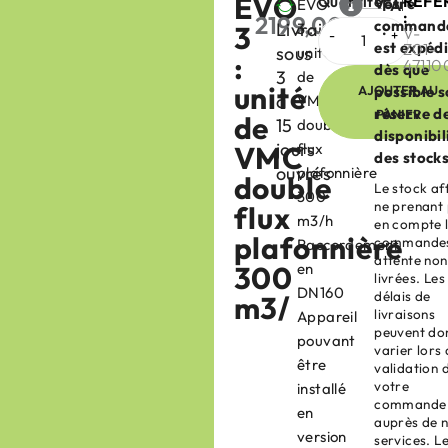
EVO
RÉFÉ
Quantité
Votre
EVO
FABRIC
:
2199,00
€
command
Livraison
3
3 :
:
HT
V-
est expéd
Z01-
sous
unité
:
47110
dès que
3
de
unité
AJOUTER AU
possible 
à
VMC
réserve d
PANIER
de
15
double
disponibil
jours
VMC
flux
des stocks
ouvrés
plafonnière
double
Le stock af
300
ne prenant
flux
m3/h
en compte 
plafonnière
commandes
Raccordement
attente non
300
en
livrées. Les
DN160
délais de
m3/
livraisons
Appareil
peuvent do
pouvant
varier lors 
être
validation 
votre
installé
commande
en
auprès de 
version
services. L