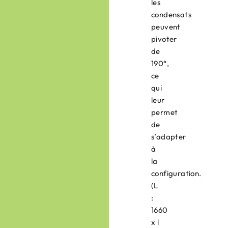
les
condensats
peuvent
pivoter
de
190°,
ce
qui
leur
permet
de
s’adapter
à
la
configuration.
(L
:
1660
x l