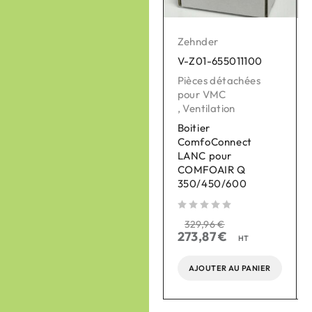
Zehnder
Zehnder
V-Z01-655011100
V-Z01-990430871
Pièces détachées
Réseau de
pour VMC
distribution Intérieur
,
Ventilation
,
Ventilation
Boitier
Caisson de
ComfoConnect
distribution d'air
LANC pour
silencieux isolé
COMFOAIR Q
ComfoWell Therm
sur 
350/450/600
420 DN200
sur 5
sur 5
329,96
€
366,74
€
273,87
€
304,39
€
HT
HT
AJOUTER AU PANIER
AJOUTER AU PANIER