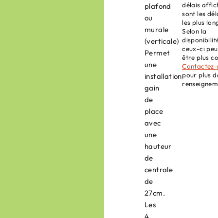
délais affic
plafond
sont les dél
ou
les plus lon
murale
Selon la
disponibilit
(verticale)
ceux-ci pe
Permet
être plus c
une
Contactez-
pour plus d
installation
renseignem
gain
de
place
avec
une
hauteur
de
centrale
de
27cm.
Les
4