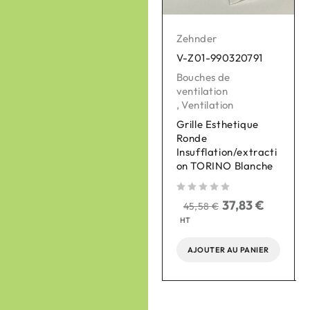
Zehnder
Zehnder
V-Z01-990320791
V-Z01-990430863
Bouches de
Réseau de
ventilation
distribution Intérieur
,
Ventilation
,
Ventilation
Grille Esthetique
Plaque de
Ronde
raccordement
Insufflation/extracti
ComfoWell Therm
on TORINO Blanche
420 5xDN90
sur 
sur 5
sur 5
37,83
€
118,87
€
45,58
€
143,22
€
HT
HT
AJOUTER AU PANIER
AJOUTER AU PANIER