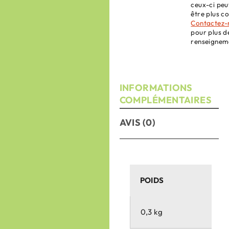
ceux-ci peu
être plus co
Contactez-
pour plus d
renseignem
INFORMATIONS
COMPLÉMENTAIRES
AVIS (0)
POIDS
0,3 kg