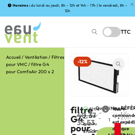
Horaires :
du lundi au jeudi, 8h - 12h et 14h - 17h | le vendredi, 8h -
12h
TTC
Accueil
/
Ventilation
/
Filtres
-12%
pour VMC
/ filtre G4
pour ComfoAir 200 x 2
filtre
RÉFÉ
Quantité
Votre
filtre
FABRIC
:
V-
40,37
€
command
2
G4
G4
:
Z01-
35,53
€
est expéd
4001
en
pour
HT
pour
dès que
stock
ComfoAir
AJOUTER AU