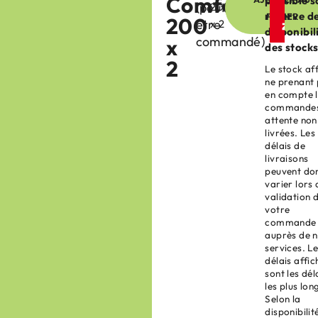
ComfoAir
possible s
(peut
200
réserve d
PANIER
200
être
x 2
disponibil
commandé)
x
des stocks
2
Le stock af
ne prenant
en compte 
commandes
attente non
livrées. Les
délais de
livraisons
peuvent do
varier lors 
validation 
votre
commande
auprès de 
services. L
délais affic
sont les dél
les plus lon
Selon la
disponibilit