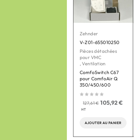
Zehnder
Zehnder
V-Z01-655010250
V-Z01-400502003
Pièces détachées
Pièces détachées
pour VMC
pour VMC
,
Ventilation
,
Ventilation
ComfoSwitch C67
Sonde de T° centrale
pour ComfoAir Q
CA Q350 - 3.0 SAT2
350/450/600
(gel)
sur 5
sur 5
sur 
105,92
€
129,70
€
127,61
€
156,27
€
HT
HT
AJOUTER AU PANIER
AJOUTER AU PANIER