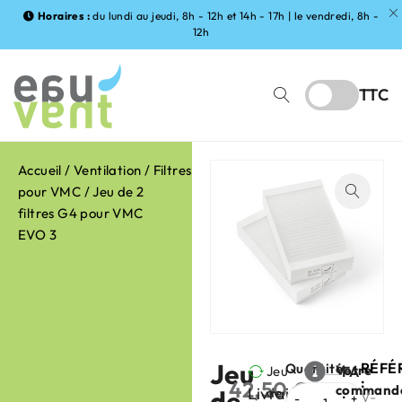
Horaires :
du lundi au jeudi, 8h - 12h et 14h - 17h | le vendredi, 8h -
12h
TTC
Accueil
/
Ventilation
/
Filtres
pour VMC
/ Jeu de 2
filtres G4 pour VMC
EVO 3
Jeu
RÉFÉ
Quantité
Votre
Jeu
FABRIC
:
42,50
€
command
Livraison
de
de
:
HT
V-