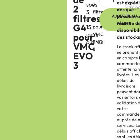
est expéd
Z01-
sous
2
2
47110
dès que
3
filtres
filtres
AJOUTER AU
possible s
à
G4
réserve d
PANIER
G4
15
pour
disponibil
jours
pour
VMC
des stocks
ouvrés
EVO
VMC
Le stock af
3
ne prenant
EVO
en compte 
3
commandes
attente non
livrées. Les
délais de
livraisons
peuvent do
varier lors 
validation 
votre
commande
auprès de 
services. L
délais affic
sont les dél