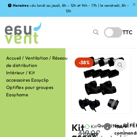
Horaires :
du lundi au jeudi, 8h - 12h et 14h - 17h | le vendredi, 8h -
12h
TTC
Accueil
/
Ventilation
/
Réseau
-38%
de distribution
Intérieur
/ Kit
accessoires Easyclip
Optiflex pour groupes
Easyhome
Kit
RÉFÉ
Quantité
Votre
Kit
FABRIC
:
319,00
€
command
Livraison
accessoires
accessoires
:
V-