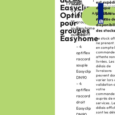
198,17
€
est expéd
A03-
sous
Easyclip
HT
Easyclip
11091
dès que
3
Optiflex
Optiflex
AJOUTER AU
possible 
à
pour
réserve d
PANIER
pour
15
groupes
disponibil
jours
groupes
Easyhome
des stocks
ouvrés
incluant
Easyhome
Le stock af
:
ne prenant
– 4
en compte 
commandes
optiflex
attente non
raccord
livrées. Les
souple
délais de
livraisons
Easyclip
peuvent do
DN90
varier lors 
– 4
validation 
votre
optiflex
commande
raccord
auprès de 
droit
services. L
délais affi
Easyclip
sont les dél
DN90