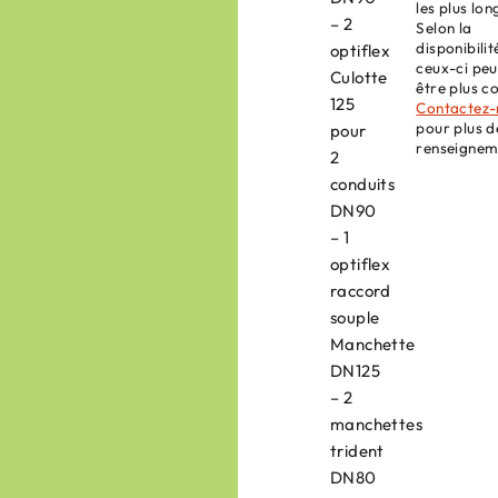
les plus lon
– 2
Selon la
disponibilit
optiflex
ceux-ci pe
Culotte
être plus c
125
Contactez-
pour plus d
pour
renseignem
2
conduits
DN90
– 1
optiflex
raccord
souple
Manchette
DN125
– 2
manchettes
trident
DN80