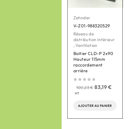
Zehnder
Zehnder
V-Z01-988320529
V-Z01-521014140
Réseau de
Pièces détachées
distribution Intérieur
pour VMC
,
Ventilation
,
Ventilation
Boitier CLD-P 2x90
Unité de commande
Hauteur 115mm
TFT couleur avec
raccordement
cadre inox V2
arrière
sur 
sur 5
455,78
€
sur 5
378,30
€
83,19
€
100,23
€
HT
HT
AJOUTER AU PANIER
AJOUTER AU PANIER