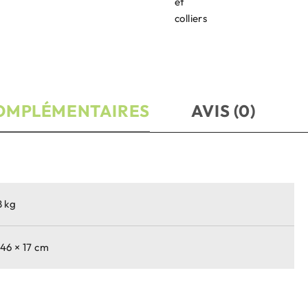
et
colliers
OMPLÉMENTAIRES
AVIS (0)
8 kg
 46 × 17 cm