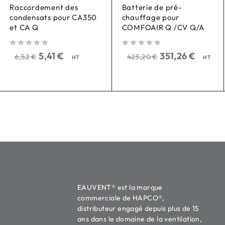
Raccordement des
Batterie de pré-
condensats pour CA350
chauffage pour
et CA Q
COMFOAIR Q /CV Q/A
sur 5
sur 5
5,41
€
351,26
€
6,52
€
423,20
€
HT
HT
EAUVENT® est la marque
commerciale de HAPCO®,
distributeur engagé depuis plus de 15
ans dans le domaine de la ventilation,