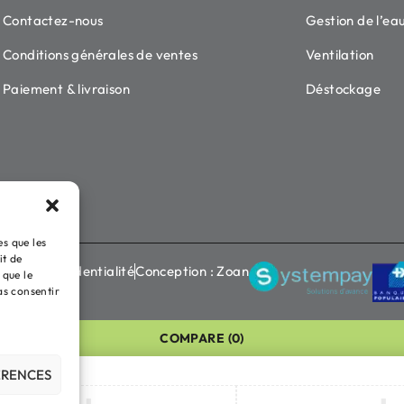
Contactez-nous
Gestion de l’ea
Conditions générales de ventes
Ventilation
Paiement & livraison
Déstockage
es que les
it de
ique de confidentialité
Conception : Zoan
 que le
as consentir
COMPARE
(0)
ÉRENCES