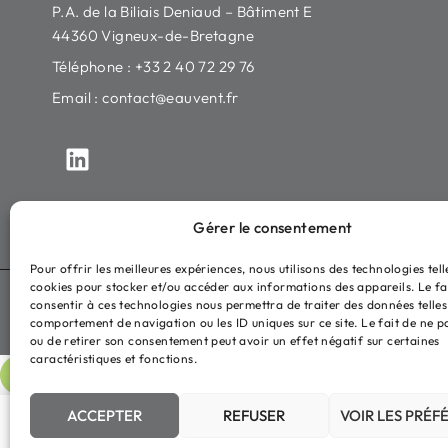
P.A. de la Biliais Deniaud – Bâtiment E
44360 Vigneux-de-Bretagne
Téléphone : +33 2 40 72 29 76
Email :
contact@eauvent.fr
Gérer le consentement
Pour offrir les meilleures expériences, nous utilisons des technologies tell
cookies pour stocker et/ou accéder aux informations des appareils. Le fa
Tous droits réservés ©2026
Eauvent
Mentions légales
Polit
consentir à ces technologies nous permettra de traiter des données telles
comportement de navigation ou les ID uniques sur ce site. Le fait de ne p
ou de retirer son consentement peut avoir un effet négatif sur certaines
caractéristiques et fonctions.
ACCEPTER
REFUSER
VOIR LES PRÉF