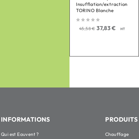
Insufflation/extraction
Bouche chauffante
TORINO Blanche
Murale eVA 125, sans
thermostat
sur 5
37,83
€
45,58
€
HT
sur 5
240,70
€
290,00
€
HT
INFORMATIONS
PRODUITS
Qui est Eauvent ?
Chauffage