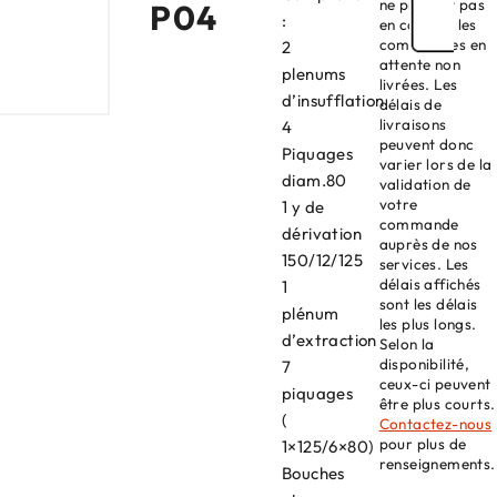
ne prenant pas
P04
:
en compte les
commandes en
2
attente non
plenums
livrées. Les
d’insufflation
délais de
livraisons
4
peuvent donc
Piquages
varier lors de la
diam.80
validation de
votre
1 y de
commande
dérivation
auprès de nos
150/12/125
services. Les
délais affichés
1
sont les délais
plénum
les plus longs.
d’extraction
Selon la
disponibilité,
7
ceux-ci peuvent
piquages
être plus courts.
(
Contactez-nous
pour plus de
1×125/6×80)
renseignements.
Bouches