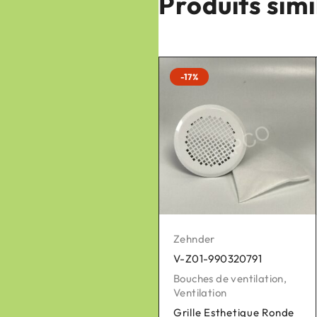
Produits simi
-17%
-17%
Zehnder
Zehnder
V-Z01-990320791
V-Z01-990430869
Bouches de ventilation
,
Ventilation
Bouches de ventilation
,
Ventilation
Grille Esthetique Ronde