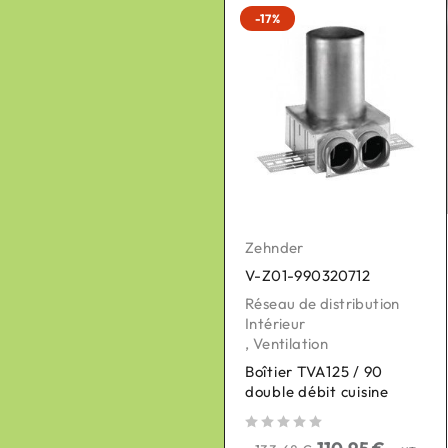
-21%
-17%
Zehnder
Zehnder
V-Z01-990320712
V-Z01-400300050
Réseau de distribution
Pièces détachées pour
Intérieur
VMC
,
Ventilation
,
Ventilation
Boîtier TVA125 / 90
Moteur de by-pass +
double débit cuisine
câble - CA350/CA200
sur 5
sur 5