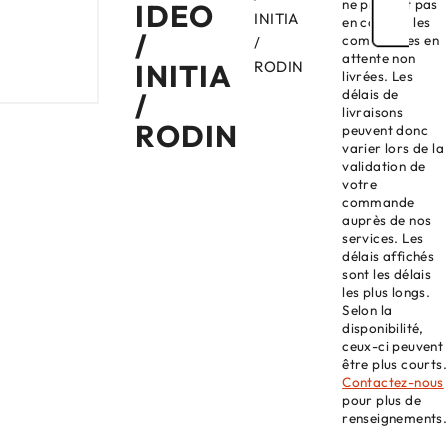
ne prenant pas
IDEO
INITIA
en compte les
/
commandes en
/
attente non
INITIA
RODIN
livrées. Les
délais de
/
livraisons
RODIN
peuvent donc
varier lors de la
validation de
votre
commande
auprès de nos
services. Les
délais affichés
sont les délais
les plus longs.
Selon la
disponibilité,
ceux-ci peuvent
être plus courts.
Contactez-nous
pour plus de
renseignements.