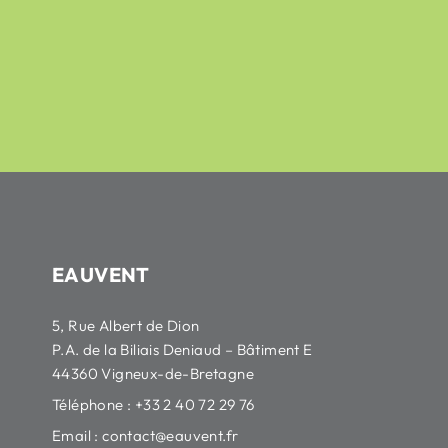
42,16
€
50,79
€
HT
sur 5
351,26
€
423,20
€
HT
EAUVENT
5, Rue Albert de Dion
P.A. de la Biliais Deniaud – Bâtiment E
44360 Vigneux-de-Bretagne
Téléphone : +33 2 40 72 29 76
Email :
contact@eauvent.fr