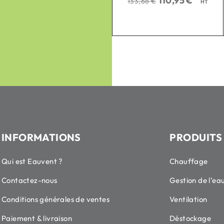
110,95
€
32,86
€
133,68
€
41,77
€
HT
HT
INFORMATIONS
PRODUITS
Qui est Eauvent ?
Chauffage
Contactez-nous
Gestion de l’ea
Conditions générales de ventes
Ventilation
Paiement & livraison
Déstockage