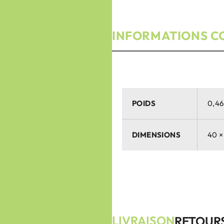
INFORMATIONS C
POIDS
0,46
DIMENSIONS
40 ×
LIVRAISON
RETOUR