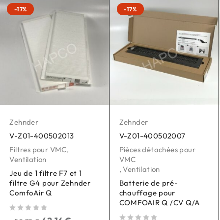
-17%
-17%
Zehnder
Zehnder
V-Z01-400502013
V-Z01-400502007
Filtres pour VMC
,
Pièces détachées pour
Ventilation
VMC
,
Ventilation
Jeu de 1 filtre F7 et 1
filtre G4 pour Zehnder
Batterie de pré-
ComfoAir Q
chauffage pour
COMFOAIR Q /CV Q/A
sur 5