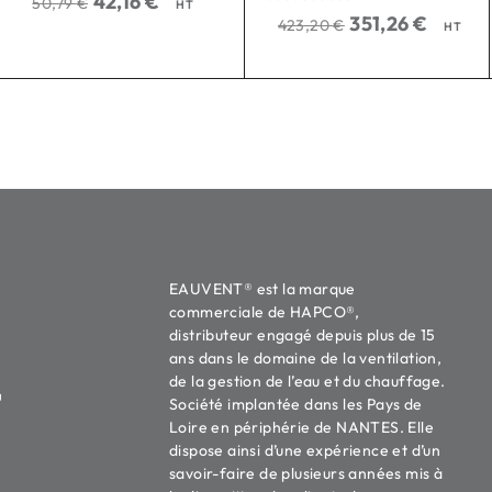
42,16
€
50,79
€
HT
sur 5
351,26
€
423,20
€
HT
EAUVENT® est la marque
commerciale de HAPCO®,
distributeur engagé depuis plus de 15
ans dans le domaine de la ventilation,
de la gestion de l’eau et du chauffage.
u
Société implantée dans les Pays de
Loire en périphérie de NANTES. Elle
dispose ainsi d’une expérience et d’un
savoir-faire de plusieurs années mis à