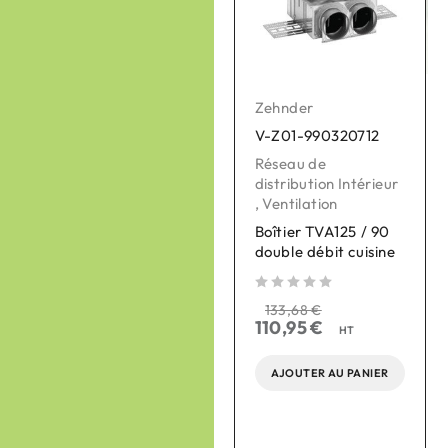
Zehnder
Zehnder
V-Z01-990320712
V-Z01-990326126
Réseau de
Ventilation
,
distribution Intérieur
Réseau de
,
Ventilation
distribution Intérieur
Boîtier TVA125 / 90
Boitier de
double débit cuisine
raccordement coudé
TVA-P90 DN 125,
1x90, H 400mm
sur 5
133,68
€
110,95
€
HT
sur 5
27,02
€
32,55
€
sur 
HT
AJOUTER AU PANIER
AJOUTER AU PANIER