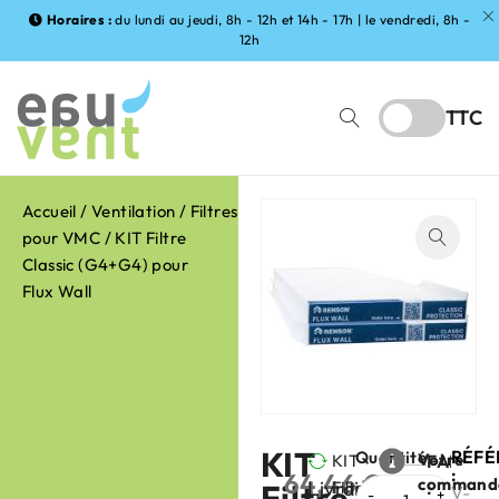
Horaires :
du lundi au jeudi, 8h - 12h et 14h - 17h | le vendredi, 8h -
12h
TTC
Accueil
/
Ventilation
/
Filtres
pour VMC
/ KIT Filtre
Classic (G4+G4) pour
Flux Wall
KIT
RÉFÉ
Quantité
Votre
KIT
FABRIC
:
64,46
€
command
Livraison
Filtre
Filtre
:
HT
V-