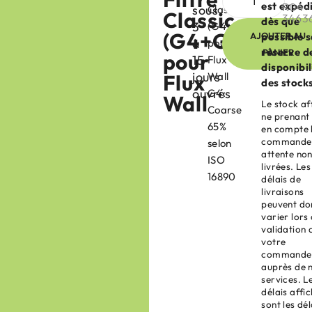
est expéd
R04-
sous
Classic
Classic
3463
dès que
3
(G4+G4)
(G4+G4)
AJOUTER AU
possible 
à
pour
réserve d
PANIER
pour
15
Flux
disponibil
jours
Flux
Wall
des stock
ouvrés
G4:
Wall
Le stock af
Coarse
ne prenant
65%
en compte 
commande
selon
attente no
ISO
livrées. Les
16890
délais de
livraisons
peuvent do
varier lors 
validation 
votre
commande
auprès de 
services. L
délais affi
sont les dél