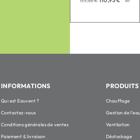
110,95
€
32,86
€
133,68
€
41,77
€
HT
HT
INFORMATIONS
PRODUITS
Qui est Eauvent ?
Chauffage
Contactez-nous
Gestion de l’ea
Conditions générales de ventes
Ventilation
Paiement & livraison
Déstockage