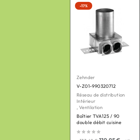
-21%
-17%
Zehnder
Zehnder
V-Z01-990320712
V-Z01-400300050
Réseau de distribution
Pièces détachées pour
Intérieur
VMC
,
Ventilation
,
Ventilation
Boîtier TVA125 / 90
Moteur de by-pass +
double débit cuisine
câble - CA350/CA200
sur 5
sur 5