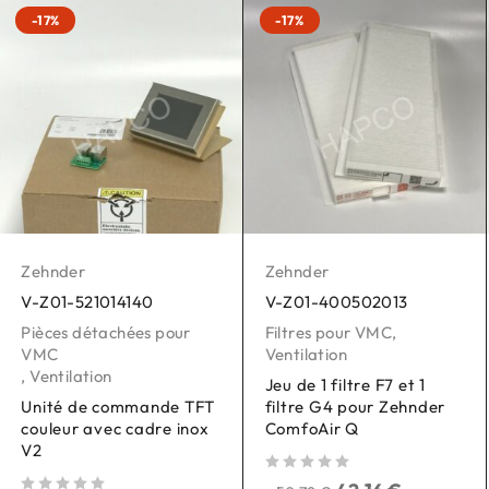
-17%
-17%
Zehnder
Zehnder
V-Z01-521014140
V-Z01-400502013
Pièces détachées pour
Filtres pour VMC
,
VMC
Ventilation
,
Ventilation
Jeu de 1 filtre F7 et 1
Unité de commande TFT
filtre G4 pour Zehnder
couleur avec cadre inox
ComfoAir Q
V2
sur 5