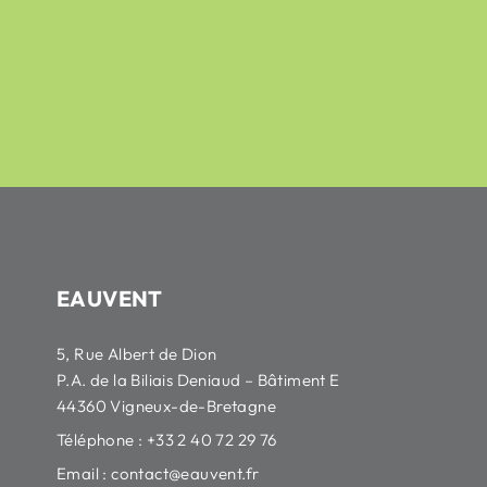
42,16
€
50,79
€
HT
sur 5
378,30
€
455,78
€
HT
EAUVENT
5, Rue Albert de Dion
P.A. de la Biliais Deniaud – Bâtiment E
44360 Vigneux-de-Bretagne
Téléphone : +33 2 40 72 29 76
Email :
contact@eauvent.fr