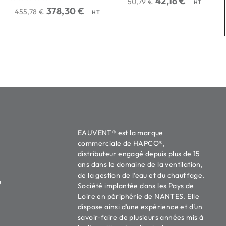
42,16
€
50,79
€
HT
sur 5
378,30
€
455,78
€
HT
EAUVENT® est la marque
commerciale de HAPCO®,
distributeur engagé depuis plus de 15
ans dans le domaine de la ventilation,
de la gestion de l’eau et du chauffage.
u
Société implantée dans les Pays de
Loire en périphérie de NANTES. Elle
dispose ainsi d’une expérience et d’un
savoir-faire de plusieurs années mis à