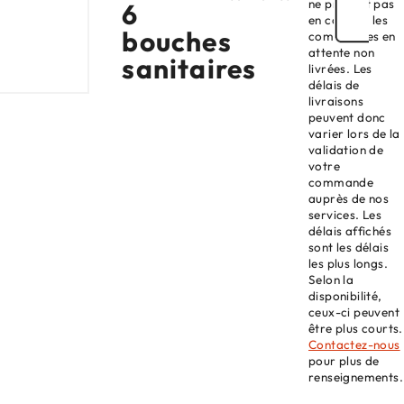
ne prenant pas
6
en compte les
bouches
commandes en
attente non
sanitaires
livrées. Les
délais de
livraisons
peuvent donc
varier lors de la
validation de
votre
commande
auprès de nos
services. Les
délais affichés
sont les délais
les plus longs.
Selon la
disponibilité,
ceux-ci peuvent
être plus courts.
Contactez-nous
pour plus de
renseignements.