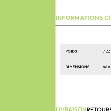
INFORMATIONS C
POIDS
7,22
DIMENSIONS
46 ×
LIVRAISON
RETOUR