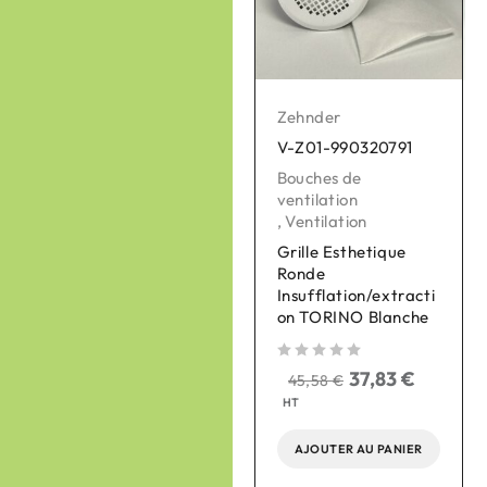
Zehnder
Zehnder
V-Z01-990320791
V-Z01-705613126
Bouches de
Bouches de
ventilation
ventilation
,
Ventilation
,
Ventilation
Grille Esthetique
Bouche d'insufflation
Ronde
LUNA S125
Insufflation/extracti
on TORINO Blanche
sur 5
29,83
€
35,94
€
HT
sur 5
37,83
€
45,58
€
sur 
HT
AJOUTER AU PANIER
AJOUTER AU PANIER