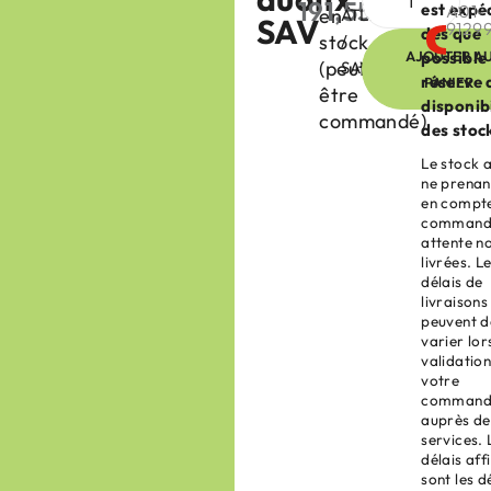
191,55
€
est expé
A01-
en
ATLANTIC
HT
SAV
9129
dès que
stock
/
AJOUTER A
possible
(peut
SAV
réserve 
PANIER
être
disponibi
commandé)
des stoc
Le stock a
ne prenan
en compte
command
attente n
livrées. L
délais de
livraisons
peuvent 
varier lor
validatio
votre
command
auprès de
services. 
délais aff
sont les d