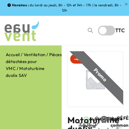
Horaires :
du lundi au jeudi, 8h - 12h et 14h - 17h | le vendredi, 8h -
12h
TTC
Accueil
/
Ventilation
/
Pièces
-45%
détachées pour
VMC
/ Mototurbine
duolix SAV
Mototurbine
RÉF
Quantité
Votre
Mototurbine
FABRI
:
348,28
€
comman
1
duolix
DUOLIX
:
V-