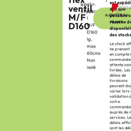
est expéd
U02-
en
aluminium
ventil
1880
dès que
stock
raccordements
M/F
AJOUTER AU
possible 
l
réserve d
PANIER
D160
M/F
disponibil
D160
des stock
lg.
Le stock af
max
ne prenant
60cms
en compte 
commandes
Non
attente no
isolé
livrées. Les
délais de
livraisons
peuvent do
varier lors 
validation 
votre
commande
auprès de 
services. L
délais affi
sont les dél