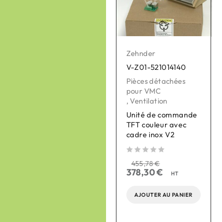
Zehnder
Zehnder
V-Z01-521014140
V-Z01-990430869
Pièces détachées
Bouches de
pour VMC
ventilation
,
Ventilation
,
Ventilation
Unité de commande
Bouche chauffante
TFT couleur avec
Murale eVA 125, sans
cadre inox V2
thermostat
sur 5
sur 
455,78
€
sur 5
378,30
€
290,00
€
HT
240,70
€
HT
AJOUTER AU PANIER
AJOUTER AU PANIER