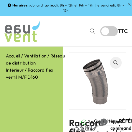
Horaires :
du lundi au jeudi, 8h - 12h et 14h - 17h | le vendredi, 8h -
12h
TTC
Accueil
/
Ventilation
/
Réseau
de distribution
Intérieur
/ Raccord flex
ventil M/F D160
Raccord
RÉFÉ
Quantité
Votre
Raccord
FABRIC
:
53,87
€
command
2
flex
flexible
:
HT
V-