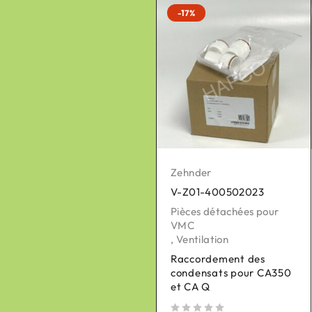
-17%
-17%
Zehnder
Zehnder
V-Z01-400502023
V-Z01-990430863
Pièces détachées pour
Réseau de distribution
VMC
Intérieur
,
Ventilation
,
Ventilation
Raccordement des
Plaque de raccordement
condensats pour CA350
ComfoWell Therm 420
et CA Q
5xDN90