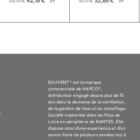
42,16
€
32,86
€
50,79
€
41,77
€
HT
HT
EAUVENT® est la marque
commerciale de HAPCO®,
distributeur engagé depuis plus de 15
ans dans le domaine de la ventilation,
de la gestion de l’eau et du chauffage.
u
Société implantée dans les Pays de
Loire en périphérie de NANTES. Elle
dispose ainsi d’une expérience et d’un
savoir-faire de plusieurs années mis à