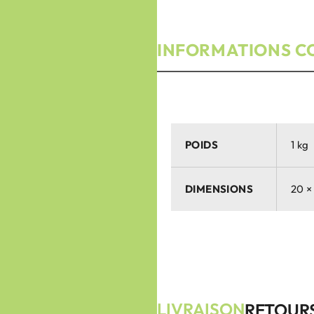
INFORMATIONS C
POIDS
1 kg
DIMENSIONS
20 ×
LIVRAISON
RETOUR