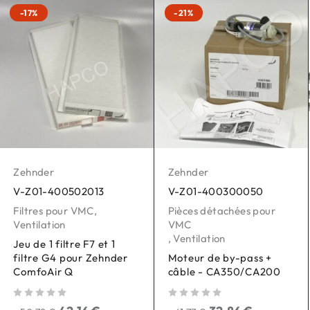
-17%
-21%
Zehnder
Zehnder
V-Z01-400502013
V-Z01-400300050
Filtres pour VMC
,
Pièces détachées pour
Ventilation
VMC
,
Ventilation
Jeu de 1 filtre F7 et 1
filtre G4 pour Zehnder
Moteur de by-pass +
ComfoAir Q
câble - CA350/CA200
sur 5
sur 5