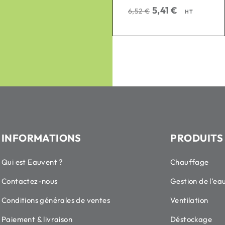
sur 5
sur 5
5,41
€
118,87
€
6,52
€
143,22
€
HT
HT
INFORMATIONS
PRODUITS
Qui est Eauvent ?
Chauffage
Contactez-nous
Gestion de l’ea
Conditions générales de ventes
Ventilation
Paiement & livraison
Déstockage