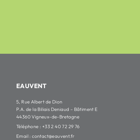
42,16
€
32,86
€
50,79
€
41,77
€
HT
HT
EAUVENT
5, Rue Albert de Dion
P.A. de la Biliais Deniaud – Bâtiment E
44360 Vigneux-de-Bretagne
Téléphone : +33 2 40 72 29 76
Email :
contact@eauvent.fr