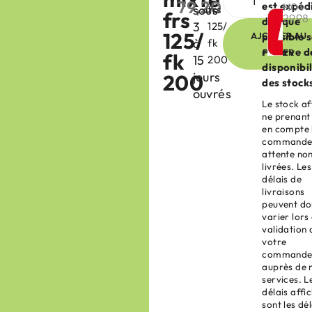
79,20
€
est expéd
H01-
sous
frs
HT
frs
2998
dès que
3
125/
125/
AJOUTER AU
possible 
à
fk
réserve d
PANIER
fk
15
200
disponibil
jours
200
des stock
ouvrés
Le stock af
ne prenant
en compte 
commande
attente no
livrées. Les
délais de
livraisons
peuvent do
varier lors
validation 
votre
command
auprès de 
services. L
délais affi
sont les dél