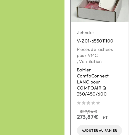
Zehnder
Zehnder
V-Z01-655011100
V-Z01-990430863
Pièces détachées
Réseau de
pour VMC
distribution Intérieur
,
Ventilation
,
Ventilation
Boitier
Plaque de
ComfoConnect
raccordement
LANC pour
ComfoWell Therm
COMFOAIR Q
420 5xDN90
350/450/600
sur 
sur 5
118,87
€
143,22
€
sur 5
329,96
€
HT
273,87
€
HT
AJOUTER AU PANIER
AJOUTER AU PANIER