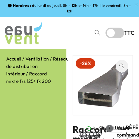
Horaires :
du lundi au jeudi, 8h - 12h et 14h - 17h | le vendredi, 8h -
12h
TTC
Accueil
/
Ventilation
/
Réseau
-26%
de distribution
Intérieur
/ Raccord
mixte frs 125/ fk 200
Raccord
RÉF
Quantité
Votre
Raccord
FABRIC
:
107,00
€
command
Livraison
mixte
mixte
:
V-