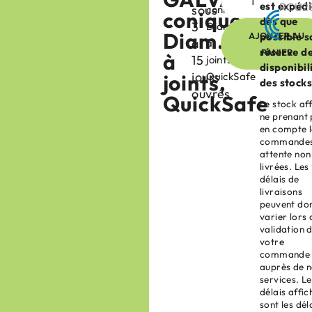
est expéd
RCU2
sous
conique
conique
dès que
3
Diam.200/100,
Diam.200/100
AJOUTER AU
possible s
à
à
réserve d
PANIER
à
15
joints,
disponibil
jours
joints,
QuickSafe
des stocks
ouvrés
QuickSafe
Le stock af
ne prenant
en compte l
commandes
attente non
livrées. Les
délais de
livraisons
peuvent do
varier lors 
validation 
votre
commande
auprès de 
services. L
délais affic
sont les dél