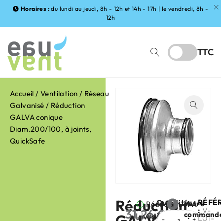
Horaires :
du lundi au jeudi, 8h - 12h et 14h - 17h | le vendredi, 8h -
12h
TTC
Accueil
/
Ventilation
/
Réseau
Galvanisé
/ Réduction
GALVA conique
Diam.200/100, à joints,
QuickSafe
Réduction
RÉFÉ
Quantité
Votre
Réduction
FABRIC
:
V-
31,26
€
command
Livraison
GALVA
GALVA
:
HT
L01-