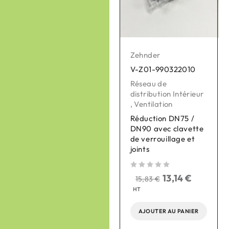
Zehnder
Zehnder
V-Z01-990322010
V-Z01-990430871
Réseau de
Réseau de
distribution Intérieur
distribution Intérieur
,
Ventilation
,
Ventilation
Réduction DN75 /
Caisson de
DN90 avec clavette
distribution d'air
de verrouillage et
silencieux isolé
joints
ComfoWell Therm
sur 
420 DN200
sur 5
13,14
€
15,83
€
sur 5
366,74
€
HT
304,39
€
HT
AJOUTER AU PANIER
AJOUTER AU PANIER