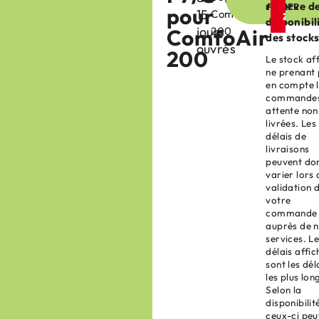
réserve d
PANIER
pour
15
ComfoAir
disponibil
jours
ComfoAir
200
des stocks
ouvrés
200
Le stock af
ne prenant
en compte 
commandes
attente non
livrées. Les
délais de
livraisons
peuvent do
varier lors 
validation 
votre
commande
auprès de 
services. L
délais affic
sont les dél
les plus lon
Selon la
disponibilit
ceux-ci peu