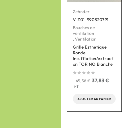
Zehnder
Zehnder
V-Z01-990320791
V-Z01-990430869
Bouches de
Bouches de
ventilation
ventilation
,
Ventilation
,
Ventilation
Grille Esthetique
Bouche chauffante
Ronde
Murale eVA 125, sans
Insufflation/extracti
thermostat
on TORINO Blanche
sur 
sur 5
sur 5
37,83
€
290,00
€
45,58
€
240,70
€
HT
HT
AJOUTER AU PANIER
AJOUTER AU PANIER