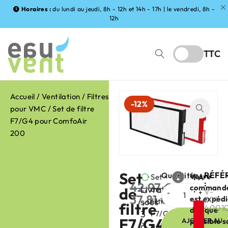
Horaires :
du lundi au jeudi, 8h - 12h et 14h - 17h | le vendredi, 8h -
12h
TTC
Accueil
/
Ventilation
/
Filtres
-12%
pour VMC
/ Set de filtre
F7/G4 pour ComfoAir
200
Set
RÉFÉ
Quantité
Votre
Set
FABRIC
:
42,97
€
command
Livraison
de
de
:
V-
37,81
€
est expéd
Z01-
sous
filtre
HT
filtre
4001
dès que
3
F7/G4
F7/G4
AJOUTER AU
possible s
à
pour