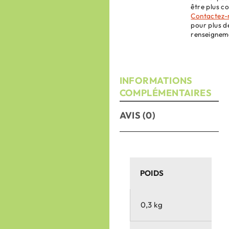
être plus co
Contactez-
pour plus d
renseignem
INFORMATIONS
COMPLÉMENTAIRES
AVIS (0)
POIDS
0,3 kg