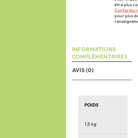
être plus co
Contactez-
pour plus d
renseignem
INFORMATIONS
COMPLÉMENTAIRES
AVIS (0)
POIDS
1,5 kg