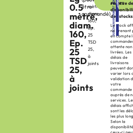
réserve d
PANIER
0.5
être
mètre,
disponibil
commandé)
mètre,
diam.
des stocks
160,
diam.
Le stock af
Ep.
ne prenant 
160,
25
en compte l
Ep.
commandes
TSD
attente non
25
25,
livrées. Les
à
délais de
TSD
livraisons
joints
25,
peuvent do
varier lors 
à
validation 
votre
joints
commande
auprès de n
services. Le
délais affic
sont les dél
les plus lon
Selon la
disponibilit
ceux-ci peu