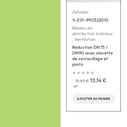
Zehnder
Zehnder
V-Z01-990322010
V-Z01-990430863
Réseau de
Réseau de
distribution Intérieur
distribution Intérieur
,
Ventilation
,
Ventilation
Réduction DN75 /
Plaque de
DN90 avec clavette
raccordement
de verrouillage et
ComfoWell Therm
joints
420 5xDN90
sur 
sur 5
sur 5
13,14
€
118,87
€
15,83
€
143,22
€
HT
HT
AJOUTER AU PANIER
AJOUTER AU PANIER