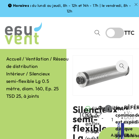
Horaires :
du lundi au jeudi, 8h - 12h et 14h - 17h | le vendredi, 8h -
12h
TTC
Accueil
/
Ventilation
/
Réseau
de distribution
Intérieur
/ Silencieux
semi-flexible Lg 0.5
mètre, diam. 160, Ep. 25
TSD 25, à joints
Silencieux
RÉFÉ
Quantité
Votre
Silencieux
FABRIC
:
V-
100,37
€
command
20
semi-
semi-
:
HT
D03-
est expéd
TSDR1
en
flexible
flexible
dès que
stock
Lg
Lg
AJOUTER AU
possible s
(peut
0.5