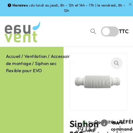
Horaires :
du lundi au jeudi, 8h - 12h et 14h - 17h | le vendredi, 8h -
12h
TTC
Accueil
/
Ventilation
/
Accessoires
de montage
/ Siphon sec
flexible pour EVO
Siphon
RÉFÉ
Quantité
Votre
Siphon
FABRIC
:
39,13
€
command
Livraison
sec
sec
:
HT
V-