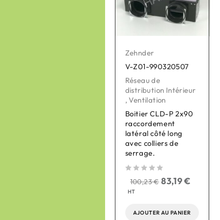
Zehnder
Zehnder
V-Z01-990320507
V-Z01-400300050
Réseau de
Pièces détachées
distribution Intérieur
pour VMC
,
Ventilation
,
Ventilation
Boitier CLD-P 2x90
Moteur de by-pass +
raccordement
câble -
latéral côté long
CA350/CA200
avec colliers de
serrage.
sur 5
sur 
32,86
€
41,77
€
HT
sur 5
83,19
€
100,23
€
HT
AJOUTER AU PANIER
AJOUTER AU PANIER