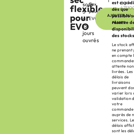
est expéd
Z01-
sous
flexible
flexible
47110
dès que
3
pour
pour
AJOUTER AU
possible 
à
EVO
réserve d
PANIER
EVO
15
disponibil
jours
des stocks
ouvrés
Le stock af
ne prenant
en compte 
commandes
attente non
livrées. Les
délais de
livraisons
peuvent do
varier lors 
validation 
votre
commande
auprès de 
services. L
délais affic
sont les dél