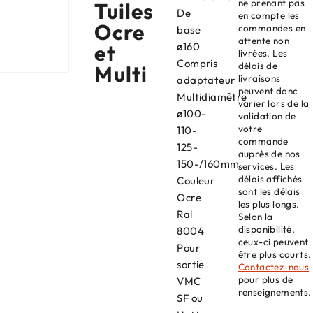
ne prenant pas
Tuiles
De
en compte les
Ocre
commandes en
base
attente non
et
ø160
livrées. Les
Compris
délais de
Multi
livraisons
adaptateur
peuvent donc
Multidiamêtre
varier lors de la
ø100-
validation de
votre
110-
commande
125-
auprès de nos
150-/160mm
services. Les
délais affichés
Couleur
sont les délais
Ocre
les plus longs.
Ral
Selon la
disponibilité,
8004
ceux-ci peuvent
Pour
être plus courts.
sortie
Contactez-nous
pour plus de
VMC
renseignements.
SF ou