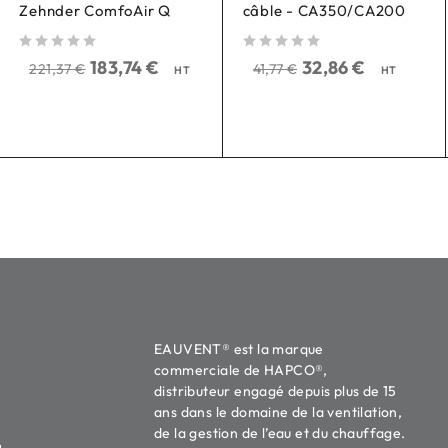
Zehnder ComfoAir Q
câble - CA350/CA200
sur 5
sur 5
183,74
€
32,86
€
221,37
€
41,77
€
HT
HT
EAUVENT® est la marque
commerciale de HAPCO®,
distributeur engagé depuis plus de 15
ans dans le domaine de la ventilation,
de la gestion de l’eau et du chauffage.
u