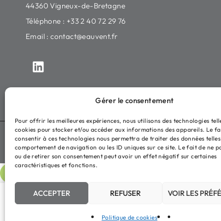
44360 Vigneux-de-Bretagne
Téléphone : +33 2 40 72 29 76
Email :
contact@eauvent.fr
Gérer le consentement
Pour offrir les meilleures expériences, nous utilisons des technologies tell
cookies pour stocker et/ou accéder aux informations des appareils. Le fa
Tous droits réservés ©2026
Eauvent
Mentions légales
Polit
consentir à ces technologies nous permettra de traiter des données telles
comportement de navigation ou les ID uniques sur ce site. Le fait de ne p
ou de retirer son consentement peut avoir un effet négatif sur certaines
caractéristiques et fonctions.
ACCEPTER
REFUSER
VOIR LES PRÉF
Politique de cookies