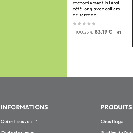
raccordement latéral
ComfoAir 350/550
côté long avec colliers
de serrage.
sur 5
21,61
€
26,04
€
HT
sur 5
83,19
€
100,23
€
HT
INFORMATIONS
PRODUITS
Qui est Eauvent ?
Chauffage
Contactez-nous
Gestion de l’ea