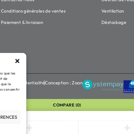
Conditions générales de ventes
Ventilation
Paiement & livraison
Déstockage
es que les
it de
ique de confidentialité
Conception : Zoan
 que le
as consentir
COMPARE
(0)
ÉRENCES