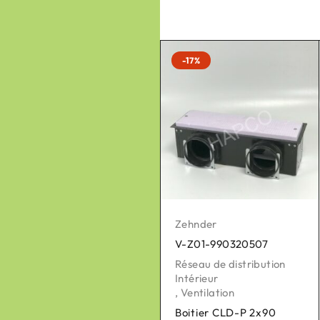
-17%
-17%
Zehnder
Zehnder
V-Z01-990320507
V-Z01-400100029
Réseau de distribution
Pièces détachées pour
Intérieur
VMC
,
Ventilation
,
Ventilation
Boitier CLD-P 2x90
Poignée de filtres pour