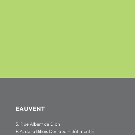
Zehnder ComfoAir Q
câble - CA350/CA200
sur 5
sur 5
183,74
€
32,86
€
221,37
€
41,77
€
HT
HT
EAUVENT
5, Rue Albert de Dion
P.A. de la Biliais Deniaud – Bâtiment E