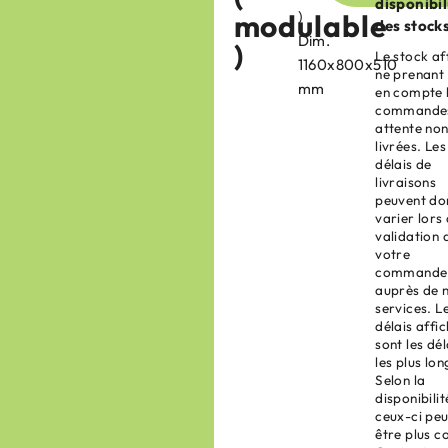
disponibil
modulable
)
des stock
Dim.
)
Le stock af
1160x800x510
ne prenant
mm
en compte 
commandes
attente no
livrées. Les
délais de
livraisons
peuvent do
varier lors 
validation 
votre
commande
auprès de 
services. L
délais affi
sont les dél
les plus lon
Selon la
disponibilit
ceux-ci pe
être plus c