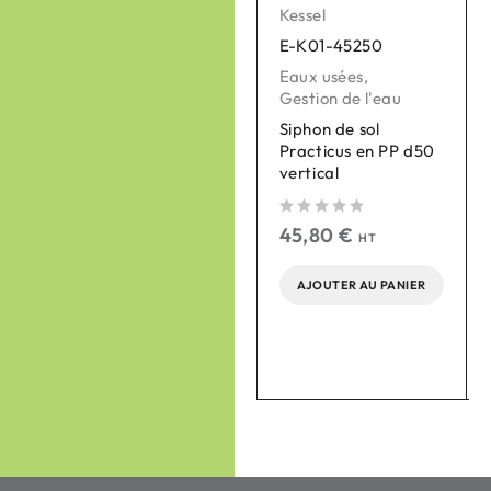
Kessel
Graf
E-K01-45250
E-G01-995134
Eaux usées
,
Gestion de l'eau
,
Gestion de l'eau
Récupération eaux
de pluie
Siphon de sol
Practicus en PP d50
Kit Réservoir
vertical
AMPHORE ANTIK
TERRACOTTA 2 en 1 -
250 L - avec bac à
sur 5
45,80
€
plantes int
HT
AJOUTER AU PANIER
sur 5
sur 
389,00
€
HT
AJOUTER AU PANIER