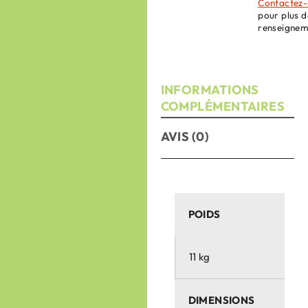
Contactez-
pour plus d
renseignem
INFORMATIONS
COMPLÉMENTAIRES
AVIS (0)
POIDS
11 kg
DIMENSIONS