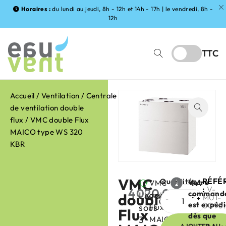
Horaires :
du lundi au jeudi, 8h - 12h et 14h - 17h | le vendredi, 8h -
12h
TTC
Accueil
/
Ventilation
/
Centrale
de ventilation double
flux
/ VMC double Flux
MAICO type WS 320
KBR
VMC
RÉFÉ
Quantité
Votre
VMC
FABRIC
:
V-
4020,00
€
command
Livraison
double
double
:
HT
M01-
est expéd
0095
sous
Flux
Flux
dès que
3
MAICO