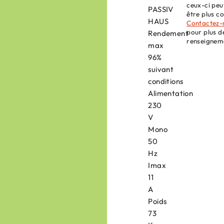
ceux-ci peu
PASSIV
être plus co
HAUS
Contactez-
pour plus d
Rendement
renseignem
max
96%
suivant
conditions
Alimentation
230
V
Mono
50
Hz
Imax
11
A
Poids
73