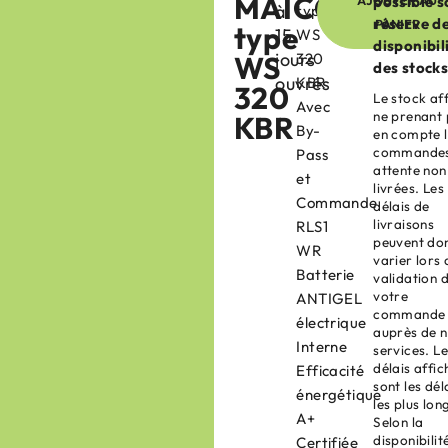
MAICO
AJOUTER AU
possible s
à
type
réserve d
PANIER
type
15
WS
disponibil
jours
WS
320
des stocks
ouvrés
KBR
320
Le stock af
Avec
ne prenant
KBR
By-
en compte l
commandes
Pass
attente non
et
livrées. Les
Commande
délais de
livraisons
RLS1
peuvent do
WR
varier lors 
Batterie
validation 
votre
ANTIGEL
commande
électrique
auprès de 
Interne
services. L
délais affic
Efficacité
sont les dél
énergétique
les plus lon
A+
Selon la
disponibilit
Certifiée