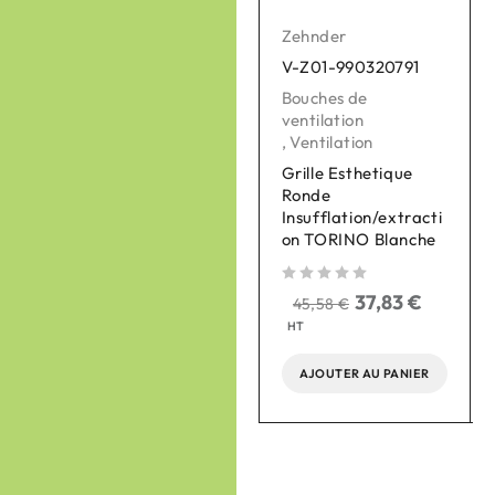
Zehnder
Zehnder
V-Z01-990320791
V-Z01-990430869
Bouches de
Bouches de
ventilation
ventilation
,
Ventilation
,
Ventilation
Grille Esthetique
Bouche chauffante
Ronde
Murale eVA 125, sans
Insufflation/extracti
thermostat
on TORINO Blanche
sur 
sur 5
sur 5
37,83
€
290,00
€
45,58
€
240,70
€
HT
HT
AJOUTER AU PANIER
AJOUTER AU PANIER