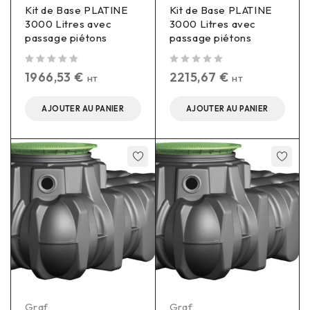
Kit de Base PLATINE
Kit de Base PLATINE
3000 Litres avec
3000 Litres avec
passage piétons
passage piétons
sur 5
sur 5
1966,53
€
2215,67
€
HT
HT
AJOUTER AU PANIER
AJOUTER AU PANIER
Graf
Graf