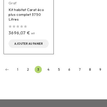
Graf
Kit habitat Carat éco
plus complet 3750
Litres
sur 5
3696,07
€
HT
AJOUTER AU PANIER
1
2
3
4
5
6
7
8
9