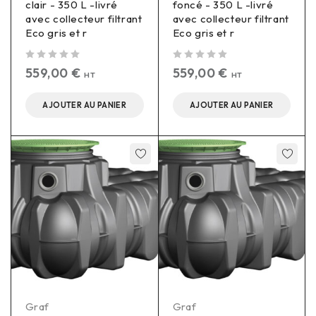
clair - 350 L -livré
foncé - 350 L -livré
avec collecteur filtrant
avec collecteur filtrant
Eco gris et r
Eco gris et r
sur 5
sur 5
559,00
€
559,00
€
HT
HT
AJOUTER AU PANIER
AJOUTER AU PANIER
Graf
Graf