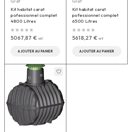
Graf
Graf
Kit habitat carat
Kit habitat carat
pofessionnel complet
pofessionnel complet
4800 Litres
6500 Litres
sur 5
sur 5
5067,87
€
5618,27
€
HT
HT
AJOUTER AU PANIER
AJOUTER AU PANIER