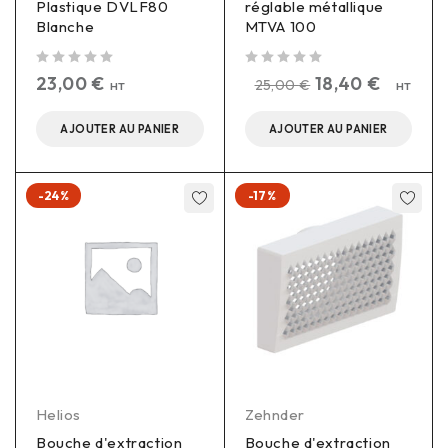
Plastique DVLF80
réglable métallique
Blanche
MTVA 100
sur 5
sur 5
23,00
€
18,40
€
25,00
€
HT
HT
AJOUTER AU PANIER
AJOUTER AU PANIER
-24%
-17%
Helios
Zehnder
Bouche d'extraction
Bouche d'extraction