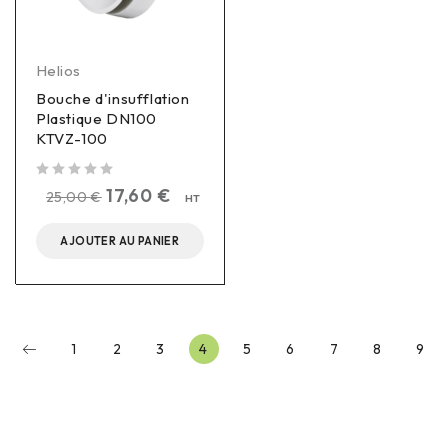
Helios
Bouche d'insufflation
Plastique DN100
KTVZ-100
sur 5
17,60
€
25,00
€
HT
AJOUTER AU PANIER
1
2
3
4
5
6
7
8
9