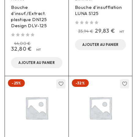
Bouche
Bouche d'insufflation
d'insuf./Extract.
LUNA S125
plastique DN125
Design DLV-125
sur 5
29,83
€
35,94
€
HT
sur 5
44,00
€
AJOUTER AU PANIER
32,80
€
HT
AJOUTER AU PANIER
-25%
-32%