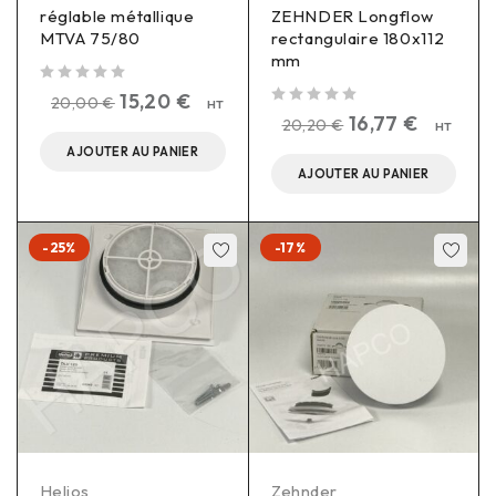
réglable métallique
ZEHNDER Longflow
MTVA 75/80
rectangulaire 180x112
mm
sur 5
15,20
€
20,00
€
HT
sur 5
16,77
€
20,20
€
HT
AJOUTER AU PANIER
AJOUTER AU PANIER
-25%
-17%
Helios
Zehnder