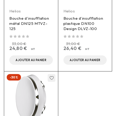
Helios
Helios
Bouche d'insufflation
Bouche d'insufflation
métal DN125 MTVZ-
plastique DN100
125
Design DLVZ-100
sur 5
sur 5
33,00
€
39,00
€
24,80
€
26,40
€
HT
HT
AJOUTER AU PANIER
AJOUTER AU PANIER
-30%