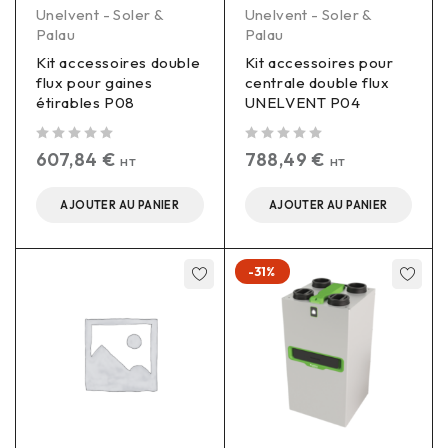
Unelvent - Soler &
Unelvent - Soler &
Palau
Palau
Kit accessoires double
Kit accessoires pour
flux pour gaines
centrale double flux
étirables P08
UNELVENT P04
sur 5
sur 5
607,84
€
788,49
€
HT
HT
AJOUTER AU PANIER
AJOUTER AU PANIER
-31%