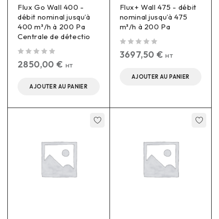
Flux Go Wall 400 -
Flux+ Wall 475 - débit
débit nominal jusqu’à
nominal jusqu’à 475
400 m³/h à 200 Pa
m³/h à 200 Pa
Centrale de détectio
sur 5
3697,50
€
HT
sur 5
2850,00
€
HT
AJOUTER AU PANIER
AJOUTER AU PANIER