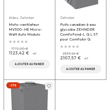
Aldes
,
Zehnder
Zehnder
Moto-ventilateur
Puits canadien à eau
MV300-HE Micro-
glycolée ZEHNDER
Watt Auto Modulo
ComfoFond-L Q L ST
pour ComfoAir Q
sur 5
1772,00
€
sur 5
1123,42
€
2539,24
€
HT
2107,57
€
HT
AJOUTER AU PANIER
AJOUTER AU PANIER
-17%