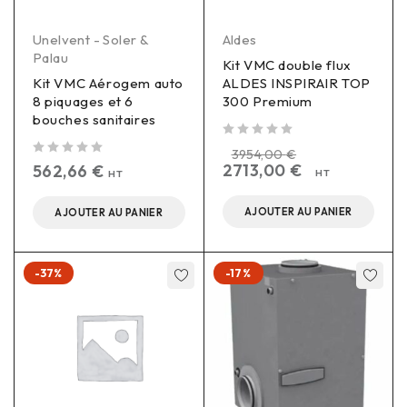
Unelvent - Soler &
Aldes
Palau
Kit VMC double flux
Kit VMC Aérogem auto
ALDES INSPIRAIR TOP
8 piquages et 6
300 Premium
bouches sanitaires
sur 5
3954,00
€
sur 5
2713,00
€
562,66
€
HT
HT
AJOUTER AU PANIER
AJOUTER AU PANIER
-37%
-17%