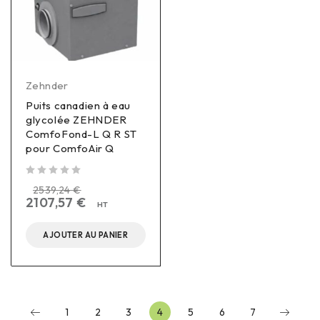
Zehnder
Puits canadien à eau
glycolée ZEHNDER
ComfoFond-L Q R ST
pour ComfoAir Q
sur 5
2539,24
€
2107,57
€
HT
AJOUTER AU PANIER
1
2
3
4
5
6
7